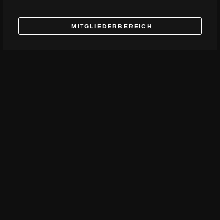
MITGLIEDERBEREICH
BEITRITTSERKLÄRUNGEN
Rechtliches
Impressum
Vereinssatzung FF Burgthann e.V.
Vereinssatzung FV FR Burgthann e.V.